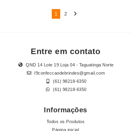
Navegação
1
2
por
posts
Entre em contato
QND 14 Lote 19 Loja 04 - Taguatinga Norte
I9confeccaodebrindes@gmail.com
(61) 98218-6350
(61) 98218-6350
Informações
Todos os Produtos
Página inicial