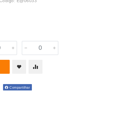
Código: E@06033
Compartilhar