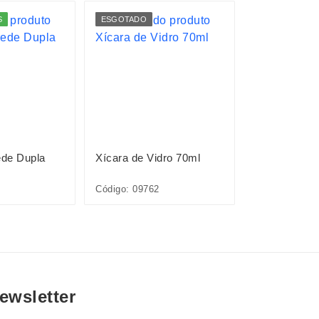
S
ESGOTADO
LANÇAMENTO
de Dupla
Xícara de Vidro 70ml
Xícara de Vi
Código: 09762
Código: 09763
ewsletter