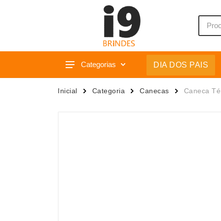
Categorias
DIA DOS PAIS
Acessórios p/ Celular
Caixas 
Inicial
Categoria
Canecas
Caneca Té
Acessórios para Carros
Camiset
Bar e Bebidas
Caneca
Blocos e Cadernetas
Canetas
Bolsas Térmicas
Carrega
Bonés
Casa
Bonés
Chapéu
Brinquedos
Chaveir