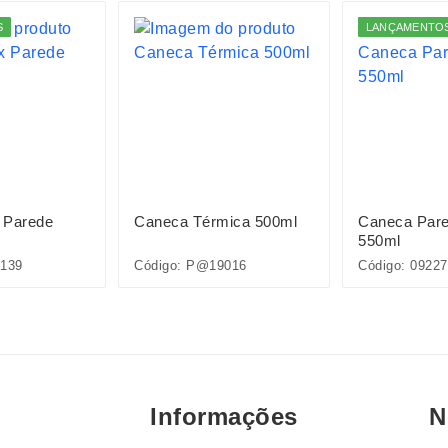
S
LANÇAMENTO
 Parede
Caneca Térmica 500ml
Caneca Pare
550ml
139
Código: P@19016
Código: 09227
Informações
N