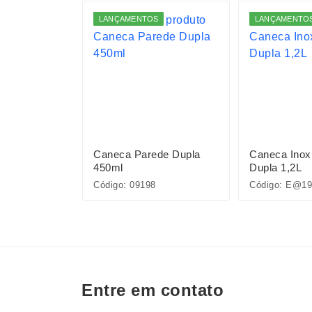
S
LANÇAMENTOS
LANÇAMENTO
 300ml
Caneca Parede Dupla
Caneca Inox
450ml
Dupla 1,2L
Código: 09198
Código: E@19
Entre em contato