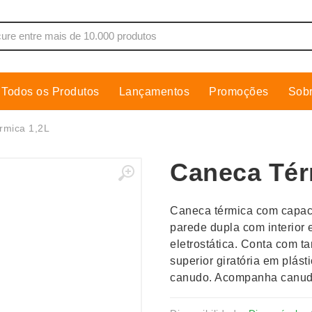
Todos os Produtos
Lançamentos
Promoções
Sob
de Som
Cobre Placa
rmica 1,2L
as, Moletons e Camisas
Conjuntos Executivos
Caneca Tér
s
Cooler
Copos
Caneca térmica com capacid
dores
Cozinha
parede dupla com interior 
Cuidados Pessoais
eletrostática. Conta com t
s
Escritório
superior giratória em plást
canudo. Acompanha canudo
os
Espelhos