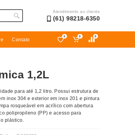
Atendimento ao cliente
(61) 98218-6350
0
0
0
re
Contato
Esporte
Kit Churrasco
Esporte e Jogos
Kit Queijo
mica 1,2L
Esteiras
Lanternas e Luminárias
Estojos
Lápis e Lapiseiras
ade para até 1,2 litro. Possui estrutura de
Ferramentas
Leques
em inox 304 e exterior em inox 201 e pintura
Fones de Ouvido
Linha Ecológica
ampa rosqueável em acrílico com abertura
Guarda-Chuva
Linha Feminina
ico polipropileno (PP) e acesso para
 plástico.
Informática e Telefonia
Linha Masculina