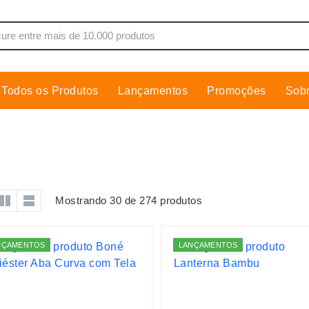
Todos os Produtos
Lançamentos
Promoções
Sob
de Som
Cobre Placa
as, Moletons e Camisas
Conjuntos Executivos
s
Cooler
Copos
Mostrando 30 de 274 produtos
dores
Cozinha
Cuidados Pessoais
NÇAMENTOS
LANÇAMENTOS
s
Escritório
os
Espelhos