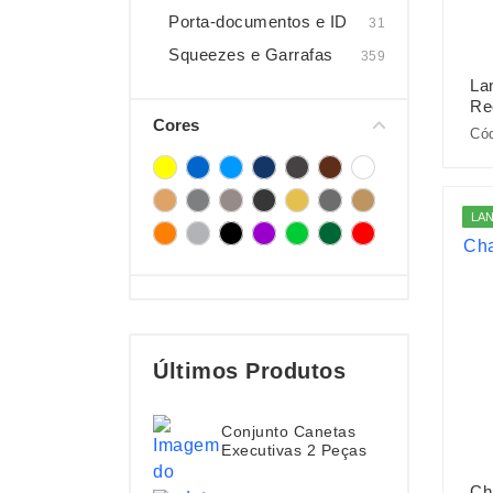
Porta-documentos e ID
31
Squeezes e Garrafas
359
La
Re
Cores
Cód
LA
Últimos Produtos
Conjunto Canetas
Executivas 2 Peças
Ch