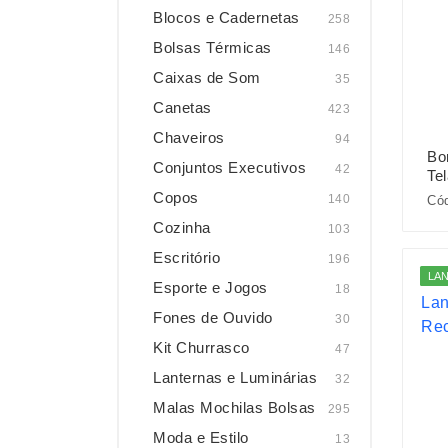
Blocos e Cadernetas
258
Bolsas Térmicas
146
Caixas de Som
35
Canetas
423
Chaveiros
94
Bo
Conjuntos Executivos
42
Tel
Copos
140
Cód
Cozinha
103
Escritório
196
LA
Esporte e Jogos
18
Fones de Ouvido
30
Kit Churrasco
47
Lanternas e Luminárias
32
Malas Mochilas Bolsas
295
Moda e Estilo
13