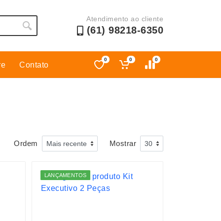
Atendimento ao cliente
(61) 98218-6350
0
0
0
re
Contato
Esporte
Kit Churrasco
Esporte e Jogos
Kit Queijo
Esteiras
Lanternas e Luminárias
Estojos
Lápis e Lapiseiras
Ordem
Mostrar
Ferramentas
Leques
Fones de Ouvido
Linha Ecológica
LANÇAMENTOS
Guarda-Chuva
Linha Feminina
Informática e Telefonia
Linha Masculina