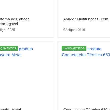
nterna de Cabeça
Abridor Multifunções 3 em 
carregável
igo: 09251
Código: 19119
NÇAMENTOS
LANÇAMENTOS
aveiro Metal
Coqueteleira Térmica 650m