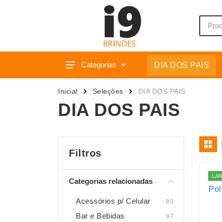
Categorias
DIA DOS PAIS
Acessórios p/ Celular
Caixas 
Inicial
Seleções
DIA DOS PAIS
Acessórios para Carros
Camiset
DIA DOS PAIS
Bar e Bebidas
Caneca
Blocos e Cadernetas
Canetas
Bolsas Térmicas
Carrega
Filtros
Bonés
Casa
LA
Categorias relacionadas
Bonés
Chapéu
Brinquedos
Chaveir
Acessórios p/ Celular
85
Bar e Bebidas
97