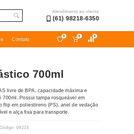
Atendimento ao cliente
(61) 98218-6350
0
0
0
re
Contato
Esporte
Kit Churrasco
Esporte e Jogos
Kit Queijo
ástico 700ml
Esteiras
Lanternas e Luminárias
Estojos
Lápis e Lapiseiras
 AS livre de BPA, capacidade máxima e
Ferramentas
Leques
é 700ml. Possui tampa rosqueável em
Fones de Ouvido
Linha Ecológica
o flip em poliestireno (PS), anel de vedação
Guarda-Chuva
Linha Feminina
el e alça fixa para transporte.
Informática e Telefonia
Linha Masculina
Código: 09215