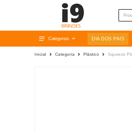
Categorias
DIA DOS PAIS
Acessórios p/ Celular
Caixas 
Inicial
Categoria
Plástico
Squeeze Plá
Acessórios para Carros
Camiset
Bar e Bebidas
Caneca
Blocos e Cadernetas
Canetas
Bolsas Térmicas
Carrega
Bonés
Casa
Bonés
Chapéu
Brinquedos
Chaveir