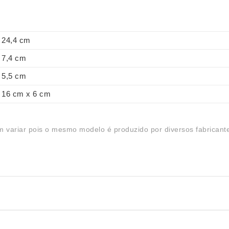
24,4 cm
7,4 cm
5,5 cm
16 cm x 6 cm
 variar pois o mesmo modelo é produzido por diversos fabricant