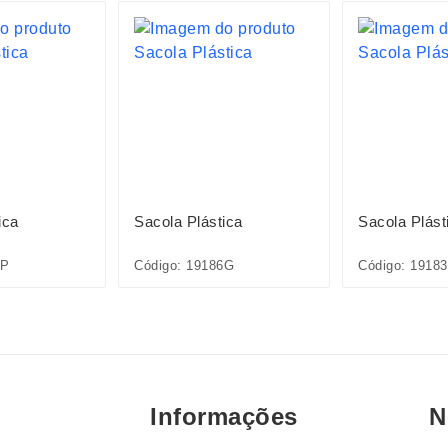
ica
Sacola Plástica
Sacola Plást
2P
Código: 19186G
Código: 1918
Informações
N