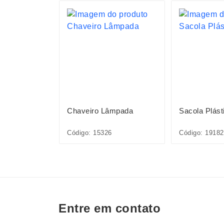
S
aminado
Chaveiro Lâmpada
Sacola Plást
Código: 15326
Código: 1918
Entre em contato