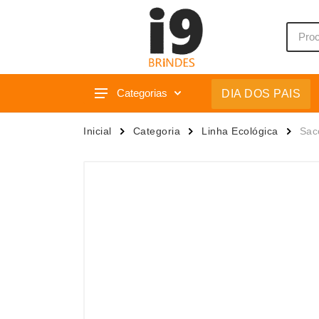
Categorias
DIA DOS PAIS
Acessórios p/ Celular
Caixas 
Inicial
Categoria
Linha Ecológica
Sac
Acessórios para Carros
Camiset
Bar e Bebidas
Caneca
Blocos e Cadernetas
Canetas
Bolsas Térmicas
Carrega
Bonés
Casa
Bonés
Chapéu
Brinquedos
Chaveir