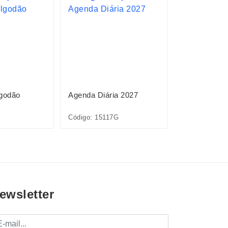
lgodão
Agenda Diária 2027
Agenda Diár
Código: 15117G
Código: 1511
ewsletter
mail