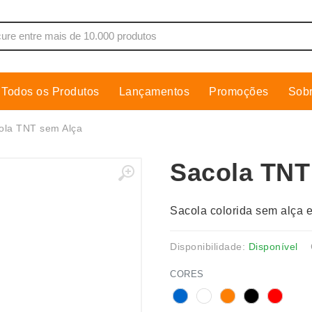
Todos os Produtos
Lançamentos
Promoções
Sob
de Som
Cobre Placa
ola TNT sem Alça
as, Moletons e Camisas
Conjuntos Executivos
Sacola TNT
s
Cooler
Copos
Sacola colorida sem alça 
dores
Cozinha
Cuidados Pessoais
Disponibilidade:
Disponível
s
Escritório
CORES
os
Espelhos