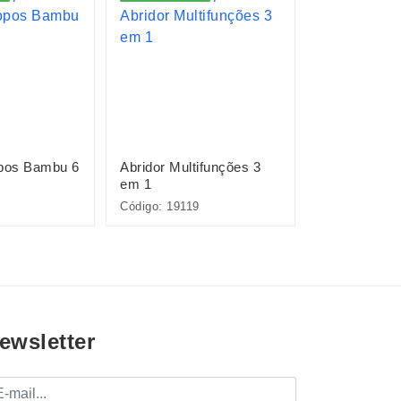
opos Bambu 6
Abridor Multifunções 3
Kit Drink 9 
em 1
Código: 19119
Código: 15449
ewsletter
mail