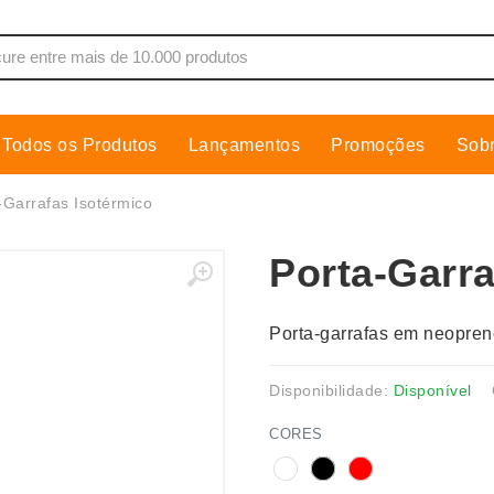
Todos os Produtos
Lançamentos
Promoções
Sob
de Som
Cobre Placa
-Garrafas Isotérmico
as, Moletons e Camisas
Conjuntos Executivos
Porta-Garra
s
Cooler
Copos
Porta-garrafas em neopren
dores
Cozinha
Cuidados Pessoais
Disponibilidade:
Disponível
s
Escritório
CORES
os
Espelhos