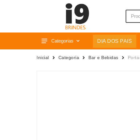
Categorias
DIA DOS PAIS
Acessórios p/ Celular
Caixas 
Inicial
Categoria
Bar e Bebidas
Porta
Acessórios para Carros
Camiset
Bar e Bebidas
Caneca
Blocos e Cadernetas
Canetas
Bolsas Térmicas
Carrega
Bonés
Casa
Bonés
Chapéu
Brinquedos
Chaveir