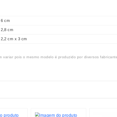
6 cm
2,8 cm
2,2 cm x 3 cm
 variar pois o mesmo modelo é produzido por diversos fabricant