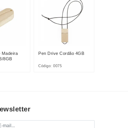
e Madeira
Pen Drive Cordão 4GB
Pen Drive Mi
GB/8GB
4GB/16GB
Código: 0075
Código: 0077
ewsletter
mail