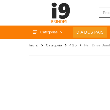
Categorias
DIA DOS PAIS
Acessórios p/ Celular
Caixas 
Inicial
Categoria
4GB
Pen Drive Bam
Acessórios para Carros
Camiset
Bar e Bebidas
Caneca
Blocos e Cadernetas
Canetas
Bolsas Térmicas
Carrega
Bonés
Casa
Bonés
Chapéu
Brinquedos
Chaveir