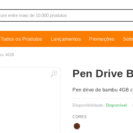
Todos os Produtos
Lançamentos
Promoções
Sob
de Som
Cobre Placa
bu 4GB
as, Moletons e Camisas
Conjuntos Executivos
Pen Drive
s
Cooler
Copos
Pen drive de bambu 4GB c
dores
Cozinha
Cuidados Pessoais
Disponibilidade:
Disponível
s
Escritório
CORES
os
Espelhos