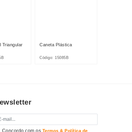
 Triangular
Caneta Plástica
Caneta Plást
5B
Código: 15085B
Código: 00206
ewsletter
mail
Concordo com os
Termos & Política de