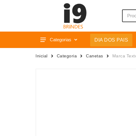
Categorias
DIA DOS PAIS
Acessórios p/ Celular
Caixas 
Inicial
Categoria
Canetas
Marca Text
Acessórios para Carros
Camiset
Bar e Bebidas
Caneca
Blocos e Cadernetas
Canetas
Bolsas Térmicas
Carrega
Bonés
Casa
Bonés
Chapéu
Brinquedos
Chaveir