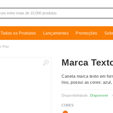
Todos os Produtos
Lançamentos
Promoções
Sob
de Som
Cobre Placa
o Flor
as, Moletons e Camisas
Conjuntos Executivos
Marca Texto
s
Cooler
Copos
Caneta marca texto em form
dores
Cozinha
liso, possui as cores: azul
Cuidados Pessoais
s
Escritório
Disponibilidade:
Disponível
os
Espelhos
CORES