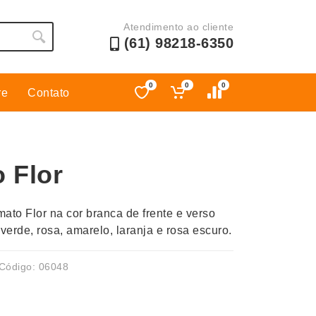
Atendimento ao cliente
(61) 98218-6350
0
0
0
re
Contato
Esporte
Kit Churrasco
Esporte e Jogos
Kit Queijo
 Flor
Esteiras
Lanternas e Luminárias
Estojos
Lápis e Lapiseiras
ato Flor na cor branca de frente e verso
Ferramentas
Leques
, verde, rosa, amarelo, laranja e rosa escuro.
Fones de Ouvido
Linha Ecológica
Guarda-Chuva
Linha Feminina
Código: 06048
Informática e Telefonia
Linha Masculina