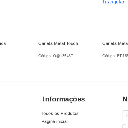
ica
Caneta Metal Touch
Caneta Metal
Código: O@13546T
Código: ER18
Informações
N
Todos os Produtos
E-
Página inicial