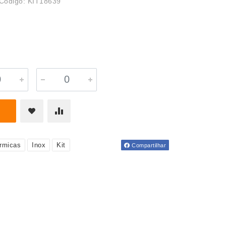
Código: KIT18639
rmicas
Inox
Kit
Compartilhar