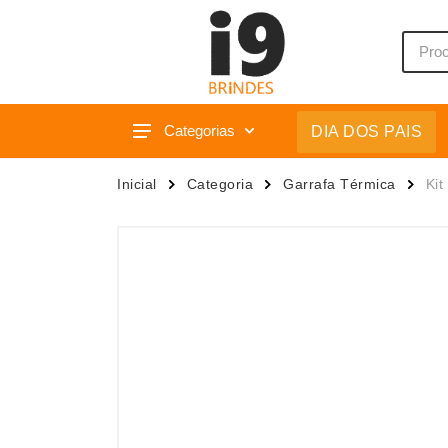
Categorias
DIA DOS PAIS
Acessórios p/ Celular
Caixas 
Inicial
Categoria
Garrafa Térmica
Kit
Acessórios para Carros
Camiset
Bar e Bebidas
Caneca
Blocos e Cadernetas
Canetas
Bolsas Térmicas
Carrega
Bonés
Casa
Bonés
Chapéu
Brinquedos
Chaveir