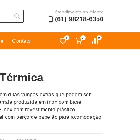
Atendimento ao cliente
(61) 98218-6350
0
0
0
re
Contato
Esporte
Kit Churrasco
Esporte e Jogos
Kit Queijo
 Térmica
Esteiras
Lanternas e Luminárias
Estojos
Lápis e Lapiseiras
 com duas tampas extras que podem ser
Ferramentas
Leques
Garrafa produzida em inox com base
Fones de Ouvido
Linha Ecológica
 inox com revestimento plástico.
Guarda-Chuva
Linha Feminina
el com berço de papelão para acomodação
Informática e Telefonia
Linha Masculina