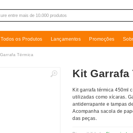
Todos os Produtos
Lançamentos
Promoções
Sob
de Som
Cobre Placa
 Garrafa Térmica
as, Moletons e Camisas
Conjuntos Executivos
Kit Garrafa
s
Cooler
Copos
Kit garrafa térmica 450ml
dores
Cozinha
utilizadas como xícaras. 
Cuidados Pessoais
antiderrapante e tampas de
s
Escritório
Acompanha sacola de pap
das peças.
os
Espelhos