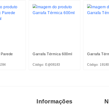
 Parede
Garrafa Térmica 600ml
Garrafa Tér
9284
Código: E@08183
Código: 19180
Informações
N