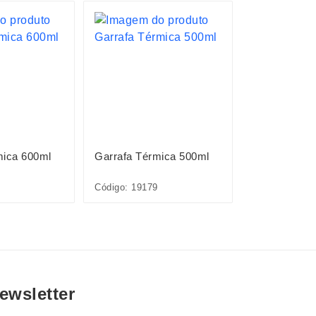
mica 600ml
Garrafa Térmica 500ml
Garrafa Térm
Código: 19179
Código: 1867
ewsletter