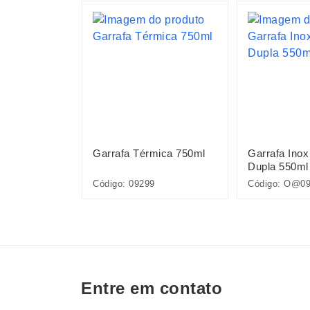
mica 550ml
Garrafa Térmica 750ml
Garrafa Inox
Dupla 550ml
284
Código: 09299
Código: O@0
Entre em contato