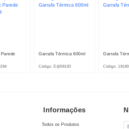
 Parede
Garrafa Térmica 600ml
Garrafa Tér
9284
Código: E@08183
Código: 19180
Informações
N
Todos os Produtos
E-