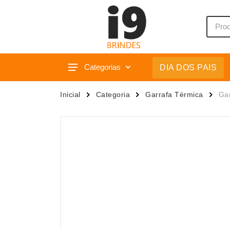
Categorias
DIA DOS PAIS
Acessórios p/ Celular
Caixas 
Inicial
Categoria
Garrafa Térmica
Gar
Acessórios para Carros
Camiset
Bar e Bebidas
Caneca
Blocos e Cadernetas
Canetas
Bolsas Térmicas
Carrega
Bonés
Casa
Bonés
Chapéu
Brinquedos
Chaveir