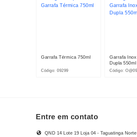
mica 550ml
Garrafa Térmica 750ml
Garrafa Inox
Dupla 550ml
284
Código: 09299
Código: O@0
Entre em contato
QND 14 Lote 19 Loja 04 - Taguatinga Norte