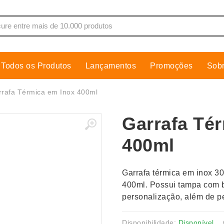
Todos os Produtos
Lançamentos
Promoções
Sob
de Som
Cobre Placa
rafa Térmica em Inox 400ml
as, Moletons e Camisas
Conjuntos Executivos
Garrafa Té
s
Cooler
Copos
400ml
dores
Cozinha
Cuidados Pessoais
Garrafa térmica em inox 3
s
Escritório
400ml. Possui tampa com b
personalização, além de pe
os
Espelhos
Disponibilidade:
Disponível