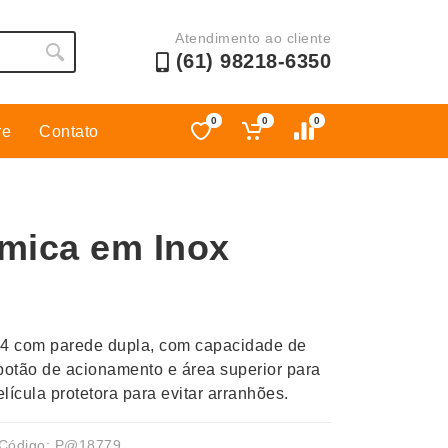
Atendimento ao cliente
(61) 98218-6350
0
0
0
re
Contato
Esporte
Kit Churrasco
Esporte e Jogos
Kit Queijo
rmica em Inox
Esteiras
Lanternas e Luminárias
Estojos
Lápis e Lapiseiras
Ferramentas
Leques
Fones de Ouvido
Linha Ecológica
04 com parede dupla, com capacidade de
Guarda-Chuva
Linha Feminina
otão de acionamento e área superior para
lícula protetora para evitar arranhões.
Informática e Telefonia
Linha Masculina
Código: P@18779