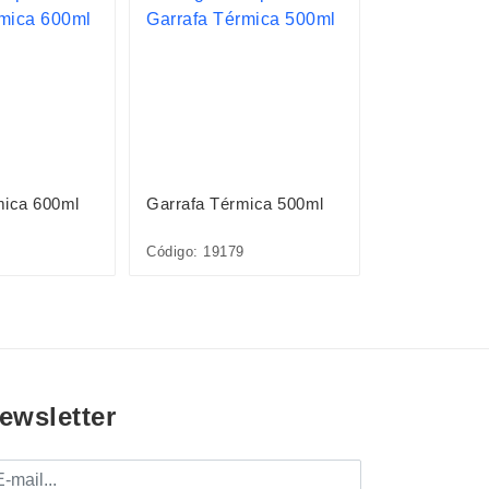
mica 600ml
Garrafa Térmica 500ml
Garrafa Térm
Código: 19179
Código: 1867
ewsletter
mail