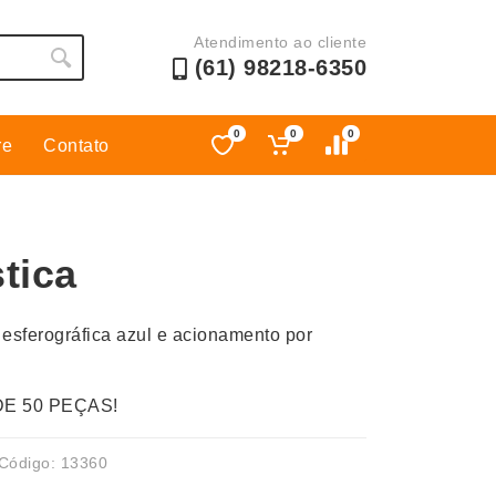
Atendimento ao cliente
(61) 98218-6350
0
0
0
re
Contato
Esporte
Kit Churrasco
Esporte e Jogos
Kit Queijo
tica
Esteiras
Lanternas e Luminárias
Estojos
Lápis e Lapiseiras
esferográfica azul e acionamento por
Ferramentas
Leques
Fones de Ouvido
Linha Ecológica
DE 50 PEÇAS!
Guarda-Chuva
Linha Feminina
Informática e Telefonia
Linha Masculina
Código: 13360