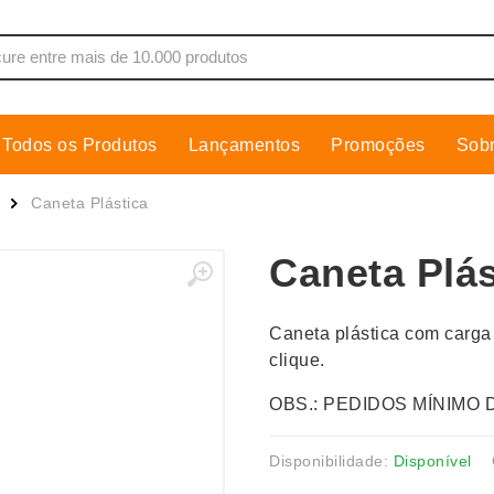
Todos os Produtos
Lançamentos
Promoções
Sob
de Som
Cobre Placa
Caneta Plástica
as, Moletons e Camisas
Conjuntos Executivos
Caneta Plás
s
Cooler
Copos
Caneta plástica com carga 
dores
Cozinha
clique.
Cuidados Pessoais
OBS.: PEDIDOS MÍNIMO 
s
Escritório
os
Espelhos
Disponibilidade:
Disponível