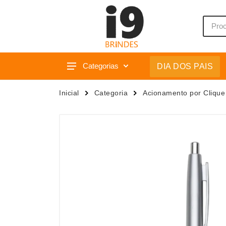
Categorias
DIA DOS PAIS
Acessórios p/ Celular
Caixas 
Inicial
Categoria
Acionamento por Clique
Acessórios para Carros
Camiset
Bar e Bebidas
Caneca
Blocos e Cadernetas
Canetas
Bolsas Térmicas
Carrega
Bonés
Casa
Bonés
Chapéu
Brinquedos
Chaveir