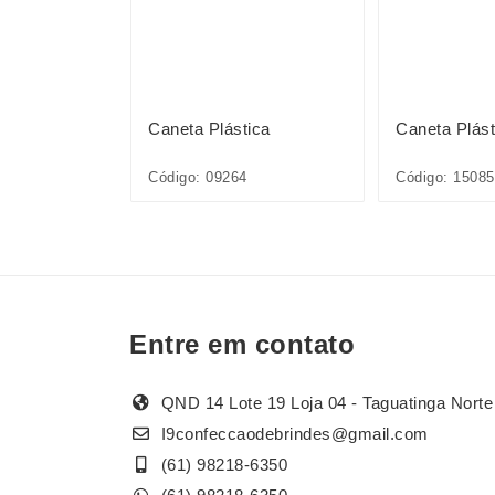
ica
Caneta Plástica
Caneta Plást
1L*CP*
Código: 09264
Código: 1508
Entre em contato
QND 14 Lote 19 Loja 04 - Taguatinga Norte
I9confeccaodebrindes@gmail.com
(61) 98218-6350