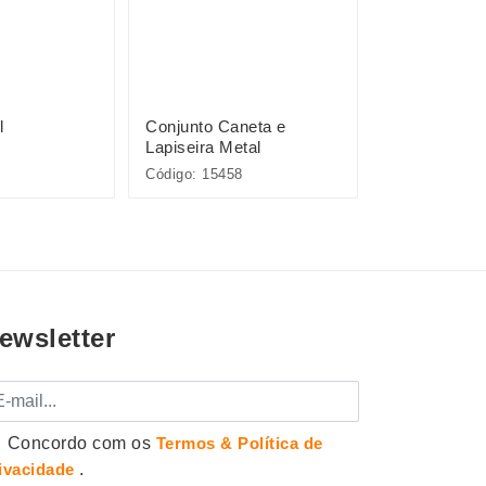
l
Conjunto Caneta e
Pacote com 
Lapiseira Metal
Plásticas
Código: 15458
Código: P@08
ewsletter
mail
Concordo com os
Termos & Política de
ivacidade
.