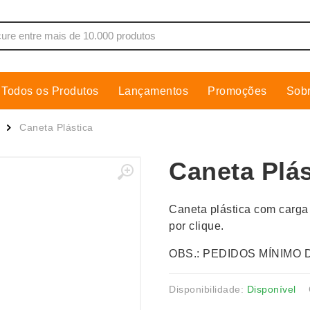
Todos os Produtos
Lançamentos
Promoções
Sob
de Som
Cobre Placa
Caneta Plástica
as, Moletons e Camisas
Conjuntos Executivos
Caneta Plás
s
Cooler
Copos
Caneta plástica com carga
dores
Cozinha
por clique.
Cuidados Pessoais
OBS.: PEDIDOS MÍNIMO 
s
Escritório
os
Espelhos
Disponibilidade:
Disponível