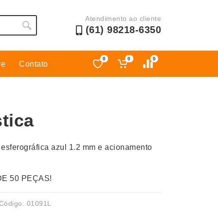
Atendimento ao cliente
(61) 98218-6350
0
0
0
re
Contato
Esporte
Kit Churrasco
Esporte e Jogos
Kit Queijo
tica
Esteiras
Lanternas e Luminárias
Estojos
Lápis e Lapiseiras
 esferográfica azul 1.2 mm e acionamento
Ferramentas
Leques
Fones de Ouvido
Linha Ecológica
DE 50 PEÇAS!
Guarda-Chuva
Linha Feminina
Informática e Telefonia
Linha Masculina
Código: 01091L