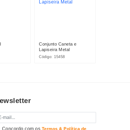
l
Conjunto Caneta e
Pacote com 
Lapiseira Metal
Plásticas
Código: 15458
Código: P@08
ewsletter
mail
Concordo com os
Termos & Política de