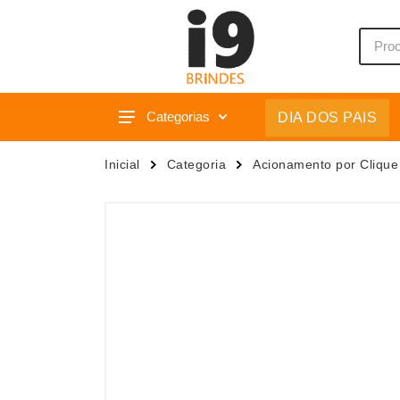
Categorias
DIA DOS PAIS
Acessórios p/ Celular
Caixas 
Inicial
Categoria
Acionamento por Clique
Acessórios para Carros
Camiset
Bar e Bebidas
Caneca
Blocos e Cadernetas
Canetas
Bolsas Térmicas
Carrega
Bonés
Casa
Bonés
Chapéu
Brinquedos
Chaveir