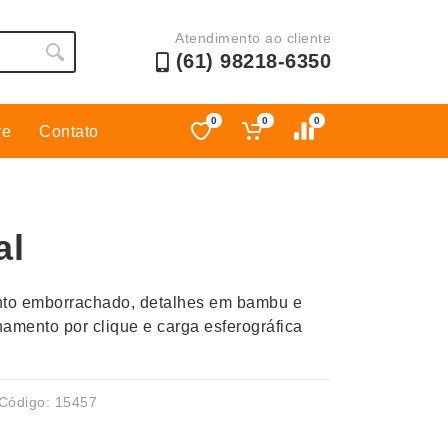
Atendimento ao cliente
(61) 98218-6350
0
0
0
re
Contato
Esporte
Kit Churrasco
Esporte e Jogos
Kit Queijo
al
Esteiras
Lanternas e Luminárias
Estojos
Lápis e Lapiseiras
to emborrachado, detalhes em bambu e
Ferramentas
Leques
onamento por clique e carga esferográfica
Fones de Ouvido
Linha Ecológica
Guarda-Chuva
Linha Feminina
Informática e Telefonia
Linha Masculina
Código: 15457