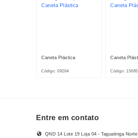
ica
Caneta Plástica
Caneta Plást
1L*CP*
Código: 09264
Código: 1508
Entre em contato
QND 14 Lote 19 Loja 04 - Taguatinga Norte