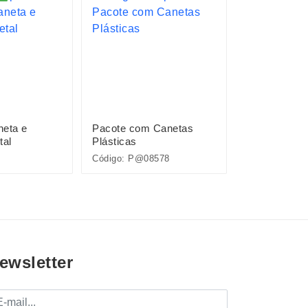
neta e
Pacote com Canetas
Caneta Plást
tal
Plásticas
Código: P@08578
Código: 0109
ewsletter
mail