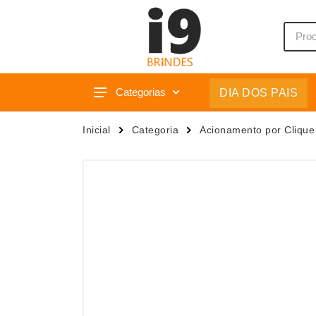
Categorias
DIA DOS PAIS
Acessórios p/ Celular
Caixas 
Inicial
Categoria
Acionamento por Clique
Acessórios para Carros
Camiset
Bar e Bebidas
Caneca
Blocos e Cadernetas
Canetas
Bolsas Térmicas
Carrega
Bonés
Casa
Bonés
Chapéu
Brinquedos
Chaveir