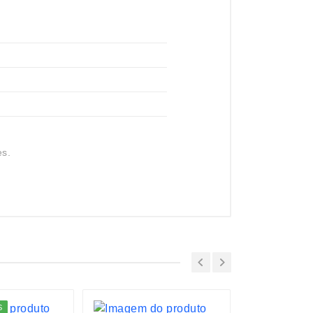
es.
S