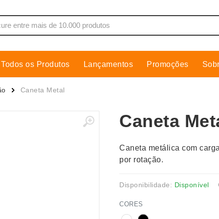
Todos os Produtos
Lançamentos
Promoções
Sob
de Som
Cobre Placa
ão
Caneta Metal
as, Moletons e Camisas
Conjuntos Executivos
Caneta Met
s
Cooler
Copos
Caneta metálica com carga
dores
Cozinha
por rotação.
Cuidados Pessoais
s
Escritório
Disponibilidade:
Disponível
os
Espelhos
CORES