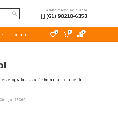
Atendimento ao cliente
(61) 98218-6350
0
0
0
re
Contato
Esporte
Kit Churrasco
Esporte e Jogos
Kit Queijo
al
Esteiras
Lanternas e Luminárias
Estojos
Lápis e Lapiseiras
 esferográfica azul 1.0mm e acionamento
Ferramentas
Leques
Fones de Ouvido
Linha Ecológica
Guarda-Chuva
Linha Feminina
Código: 15060
Informática e Telefonia
Linha Masculina