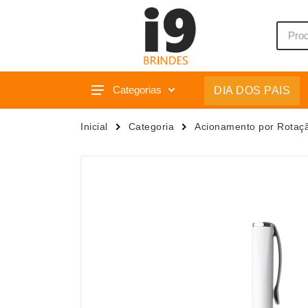
Categorias
DIA DOS PAIS
Acessórios p/ Celular
Caixas 
Inicial
Categoria
Acionamento por Rotaç
Acessórios para Carros
Camiset
Bar e Bebidas
Caneca
Blocos e Cadernetas
Canetas
Bolsas Térmicas
Carrega
Bonés
Casa
Bonés
Chapéu
Brinquedos
Chaveir