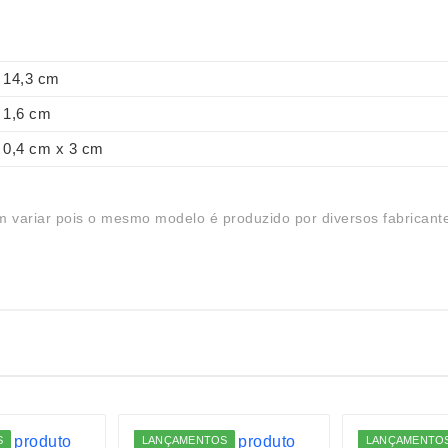
14,3 cm
1,6 cm
0,4 cm x 3 cm
 variar pois o mesmo modelo é produzido por diversos fabricant
S
LANÇAMENTOS
LANÇAMENTO