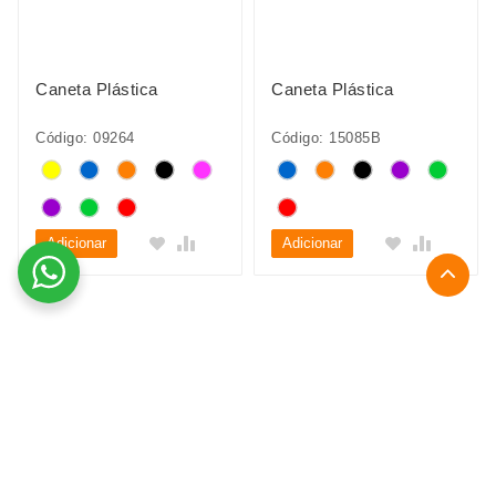
Caneta Plástica
Caneta Plástica
Código: 09264
Código: 15085B
Adicionar
Adicionar
Entre em contato
QND 14 Lote 19 Loja 04 - Taguatinga Norte
I9confeccaodebrindes@gmail.com