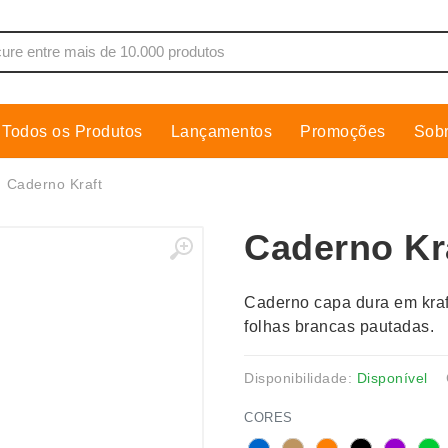
Todos os Produtos
Lançamentos
Promoções
Sob
de Som
Cobre Placa
Caderno Kraft
as, Moletons e Camisas
Conjuntos Executivos
Caderno Kr
s
Cooler
Copos
Caderno capa dura em kra
dores
Cozinha
folhas brancas pautadas.
Cuidados Pessoais
s
Escritório
Disponibilidade:
Disponível
os
Espelhos
CORES