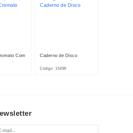
Cromato Com
Caderno de Disco
Caderno de 
Código: 15490
Código: 15491
ewsletter
mail