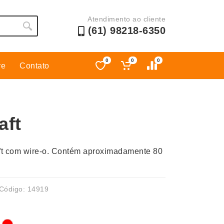
Atendimento ao cliente
(61) 98218-6350
0
0
0
re
Contato
Esporte
Kit Churrasco
Esporte e Jogos
Kit Queijo
aft
Esteiras
Lanternas e Luminárias
Estojos
Lápis e Lapiseiras
ft com wire-o. Contém aproximadamente 80
Ferramentas
Leques
Fones de Ouvido
Linha Ecológica
Guarda-Chuva
Linha Feminina
Código: 14919
Informática e Telefonia
Linha Masculina