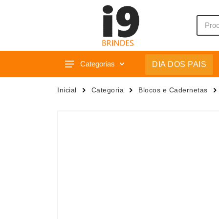
Categorias
DIA DOS PAIS
Acessórios p/ Celular
Caixas 
Inicial
Categoria
Blocos e Cadernetas
Acessórios para Carros
Camiset
Bar e Bebidas
Caneca
Blocos e Cadernetas
Canetas
Bolsas Térmicas
Carrega
Bonés
Casa
Bonés
Chapéu
Brinquedos
Chaveir