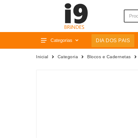
Categorias
DIA DOS PAIS
Acessórios p/ Celular
Caixas 
Inicial
Categoria
Blocos e Cadernetas
Acessórios para Carros
Camiset
Bar e Bebidas
Caneca
Blocos e Cadernetas
Canetas
Bolsas Térmicas
Carrega
Bonés
Casa
Bonés
Chapéu
Brinquedos
Chaveir