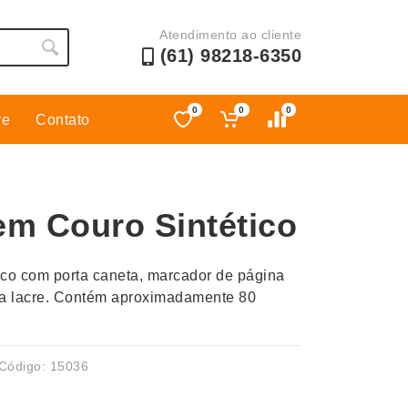
Atendimento ao cliente
(61) 98218-6350
0
0
0
re
Contato
Esporte
Kit Churrasco
Esporte e Jogos
Kit Queijo
em Couro Sintético
Esteiras
Lanternas e Luminárias
Estojos
Lápis e Lapiseiras
ico com porta caneta, marcador de página
Ferramentas
Leques
ara lacre. Contém aproximadamente 80
Fones de Ouvido
Linha Ecológica
Guarda-Chuva
Linha Feminina
Informática e Telefonia
Linha Masculina
Código: 15036