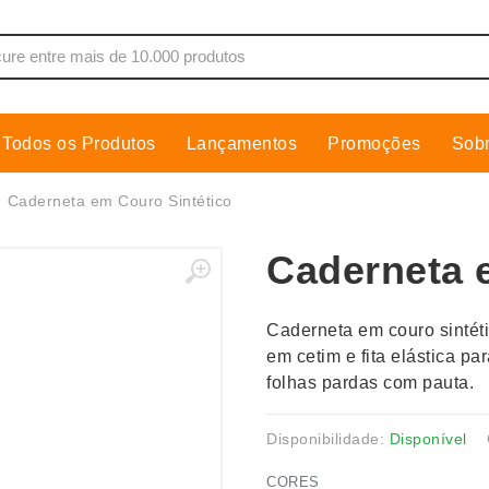
Todos os Produtos
Lançamentos
Promoções
Sob
de Som
Cobre Placa
Caderneta em Couro Sintético
as, Moletons e Camisas
Conjuntos Executivos
Caderneta 
s
Cooler
Copos
Caderneta em couro sintét
dores
Cozinha
em cetim e fita elástica p
Cuidados Pessoais
folhas pardas com pauta.
s
Escritório
os
Espelhos
Disponibilidade:
Disponível
CORES