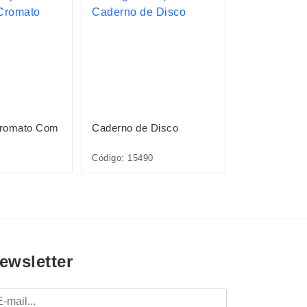
Cromato Com
Caderno de Disco
Caderno de 
Código: 15490
Código: 15491
ewsletter
mail