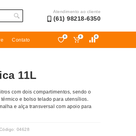
Atendimento ao cliente
(61) 98218-6350
0
0
0
re
Contato
Esporte
Kit Churrasco
Esporte e Jogos
Kit Queijo
ica 11L
Esteiras
Lanternas e Luminárias
Estojos
Lápis e Lapiseiras
litros com dois compartimentos, sendo o
Ferramentas
Leques
térmico e bolso telado para utensílios.
Fones de Ouvido
Linha Ecológica
malha e alça transversal com apoio para
Guarda-Chuva
Linha Feminina
Informática e Telefonia
Linha Masculina
Código: 04628