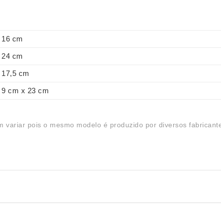
16 cm
24 cm
17,5 cm
9 cm x 23 cm
 variar pois o mesmo modelo é produzido por diversos fabricant