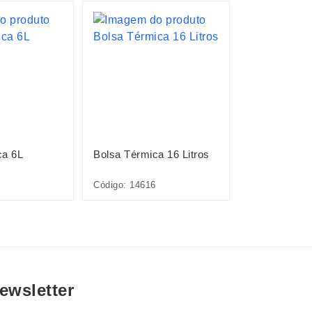
LANÇAMENTO
ca 6L
Bolsa Térmica 16 Litros
Bolsa Térmic
Código: 14616
Código: 09301
ewsletter