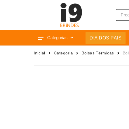
Categorias
DIA DOS PAIS
Acessórios p/ Celular
Caixas 
Inicial
Categoria
Bolsas Térmicas
Bol
Acessórios para Carros
Camiset
Bar e Bebidas
Caneca
Blocos e Cadernetas
Canetas
Bolsas Térmicas
Carrega
Bonés
Casa
Bonés
Chapéu
Brinquedos
Chaveir