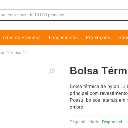
Todos os Produtos
Lançamentos
Promoções
Sob
de Som
Cobre Placa
sa Térmica 11L
as, Moletons e Camisas
Conjuntos Executivos
Bolsa Térm
s
Cooler
Copos
Bolsa térmica de nylon 11 
dores
Cozinha
principal com revestimento 
Cuidados Pessoais
Possui bolsos laterais em 
s
Escritório
ombro.
os
Espelhos
Disponibilidade:
Disponível