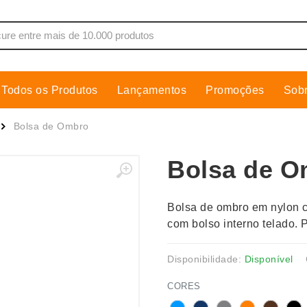
Todos os Produtos
Lançamentos
Promoções
Sob
de Som
Cobre Placa
Bolsa de Ombro
as, Moletons e Camisas
Conjuntos Executivos
Bolsa de O
s
Cooler
Copos
Bolsa de ombro em nylon c
dores
Cozinha
com bolso interno telado.
Cuidados Pessoais
s
Escritório
Disponibilidade:
Disponível
os
Espelhos
CORES