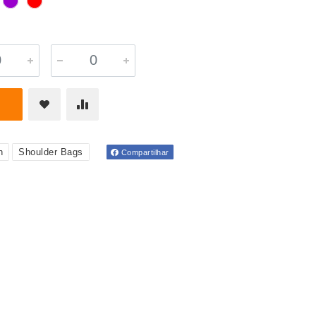
n
Shoulder Bags
Compartilhar