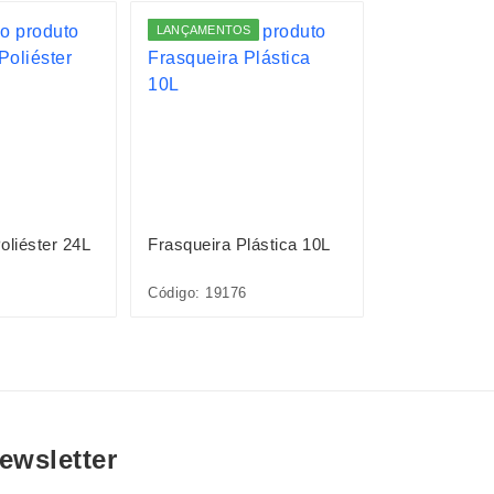
LANÇAMENTOS
LANÇAMENTO
oliéster 24L
Frasqueira Plástica 10L
Frasqueira P
Código: 19176
Código: 19177
ewsletter