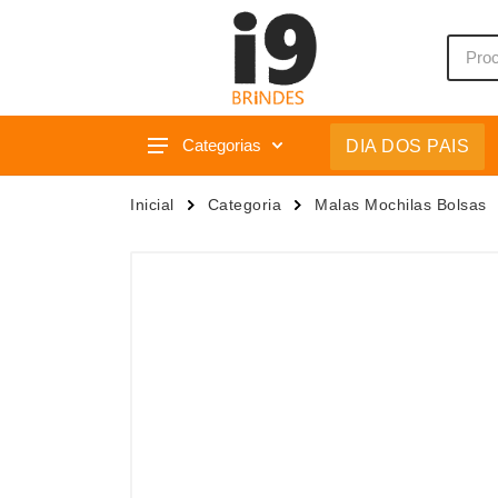
Categorias
DIA DOS PAIS
Acessórios p/ Celular
Caixas 
Inicial
Categoria
Malas Mochilas Bolsas
Acessórios para Carros
Camiset
Bar e Bebidas
Caneca
Blocos e Cadernetas
Canetas
Bolsas Térmicas
Carrega
Bonés
Casa
Bonés
Chapéu
Brinquedos
Chaveir