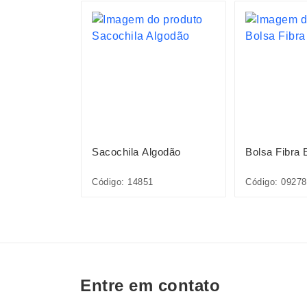
S
on 25L
Sacochila Algodão
Bolsa Fibra 
Código: 14851
Código: 09278
Entre em contato