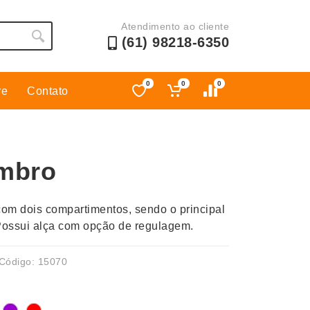
Atendimento ao cliente
(61) 98218-6350
0
0
0
re
Contato
Esporte
Kit Churrasco
Esporte e Jogos
Kit Queijo
mbro
Esteiras
Lanternas e Luminárias
Estojos
Lápis e Lapiseiras
om dois compartimentos, sendo o principal
Ferramentas
Leques
 Possui alça com opção de regulagem.
Fones de Ouvido
Linha Ecológica
Guarda-Chuva
Linha Feminina
Código: 15070
Informática e Telefonia
Linha Masculina