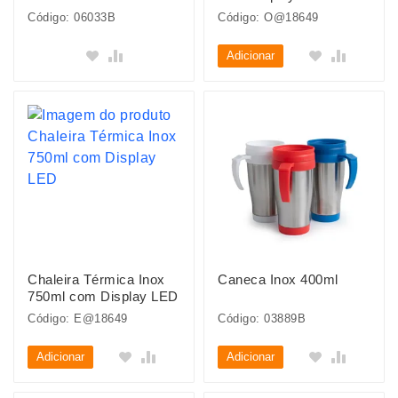
Código: 06033B
Código: O@18649
Adicionar
Chaleira Térmica Inox
Caneca Inox 400ml
750ml com Display LED
Código: E@18649
Código: 03889B
Adicionar
Adicionar