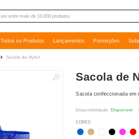
Todos os Produtos
Lançamentos
Promoções
Sob
de Som
Cobre Placa
Sacola de Nylon
as, Moletons e Camisas
Conjuntos Executivos
Sacola de 
s
Cooler
Copos
Sacola confeccionada em 
dores
Cozinha
Cuidados Pessoais
Disponibilidade:
Disponível
s
Escritório
CORES
os
Espelhos