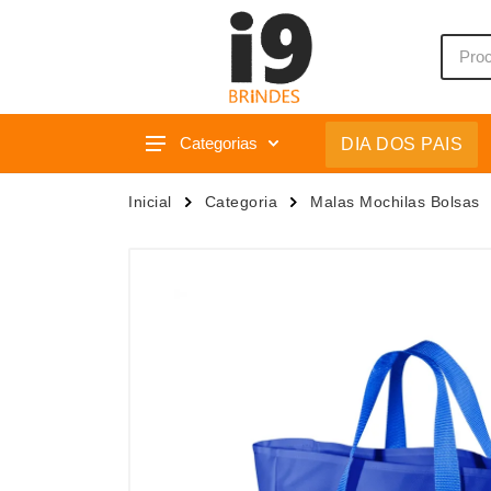
Categorias
DIA DOS PAIS
Acessórios p/ Celular
Caixas 
Inicial
Categoria
Malas Mochilas Bolsas
Acessórios para Carros
Camiset
Bar e Bebidas
Caneca
Blocos e Cadernetas
Canetas
Bolsas Térmicas
Carrega
Bonés
Casa
Bonés
Chapéu
Brinquedos
Chaveir