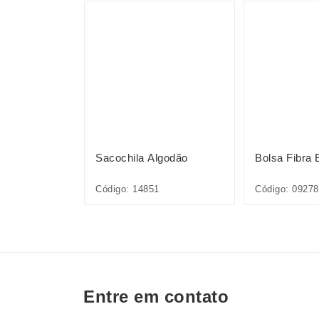
S
on 25L
Sacochila Algodão
Bolsa Fibra 
Código: 14851
Código: 09278
Entre em contato