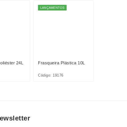
LANÇAMENTOS
LANÇAMENTO
oliéster 24L
Frasqueira Plástica 10L
Frasqueira P
Código: 19176
Código: 19177
ewsletter